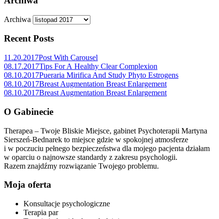
Archiwa
Archiwa
Recent Posts
11.20.2017
Post With Carousel
08.17.2017
Tips For A Healthy Clear Complexion
08.10.2017
Pueraria Mirifica And Study Phyto Estrogens
08.10.2017
Breast Augmentation Breast Enlargement
08.10.2017
Breast Augmentation Breast Enlargement
O Gabinecie
Therapea – Twoje Bliskie Miejsce, gabinet Psychoterapii Martyna
Sierszeń-Bednarek to miejsce gdzie w spokojnej atmosferze
i w poczuciu pełnego bezpieczeństwa dla mojego pacjenta działam
w oparciu o najnowsze standardy z zakresu psychologii.
Razem znajdźmy rozwiązanie Twojego problemu.
Moja oferta
Konsultacje psychologiczne
Terapia par