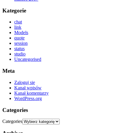
Kategorie
chat
link
Models
quote
session
status
studio
Uncategorised
Meta
Zaloguj się
Kanał wpisów
Kanał komentarzy
WordPress.org
Categories
Categories